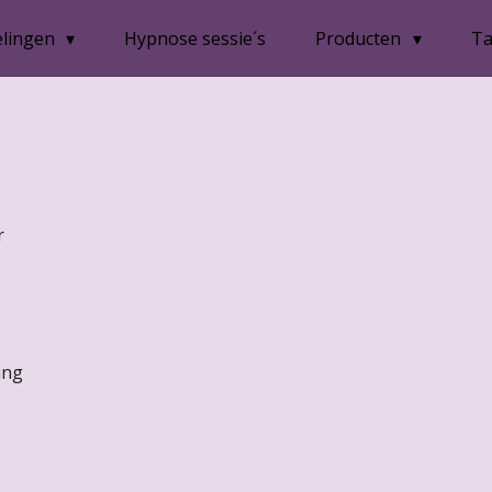
lingen
Hypnose sessie´s
Producten
Ta
r
ing