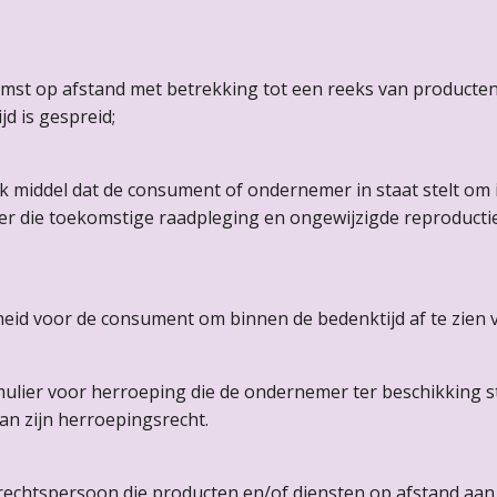
st op afstand met betrekking tot een reeks van producten 
jd is gespreid;
lk middel dat de consument of ondernemer in staat stelt om 
ier die toekomstige raadpleging en ongewijzigde reproduct
heid voor de consument om binnen de bedenktijd af te zien
ulier voor herroeping die de ondernemer ter beschikking st
an zijn herroepingsrecht.
f rechtspersoon die producten en/of diensten op afstand aa