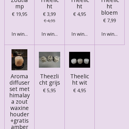
mp
ht
ht
ht
bloem
€ 19,95
€ 3,99
€ 4,95
€ 7,99
€ 4,95
In winkelwagen
In winkelwagen
In winkelwagen
In winkelwa
Aroma
Theezli
Theelic
diffuser
cht grijs
ht wit
set met
€ 5,95
€ 4,95
himalay
a zout
waxine
houder
+gratis
amber