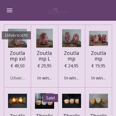
Ga
direct
naar
de
hoofdinhoud
Uitverkocht
Zoutla
Zoutla
Zoutla
Zoutla
mp xxl
mp L
mp
mp
€ 49,50
€ 29,95
€ 24,95
€ 19,95
Uitverkocht
In winkelwagen
In winkelwagen
In winkelwa
Sale!
Zoutla
Theelic
Theelic
Theelic