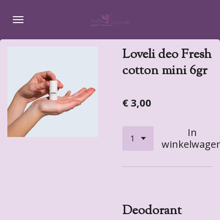
Ga
direct
naar
de
Loveli deo Fresh
hoofdinhoud
cotton mini 6gr
€ 3,00
In
winkelwage
Deodorant