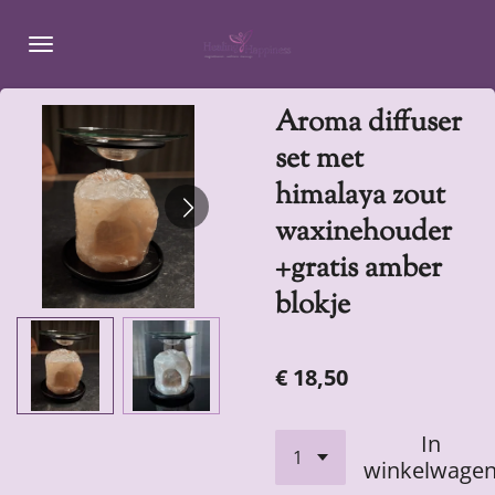
Ga
direct
naar
de
Aroma diffuser
hoofdinhoud
set met
himalaya zout
waxinehouder
+gratis amber
blokje
€ 18,50
In
winkelwage