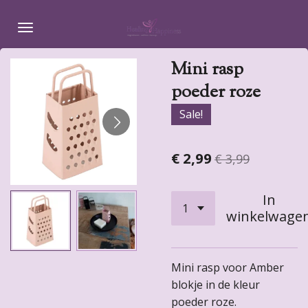
Ga
direct
naar
Mini rasp
de
hoofdinhoud
poeder roze
Sale!
€ 2,99
€ 3,99
In
winkelwage
Mini rasp voor Amber
blokje in de kleur
poeder roze.