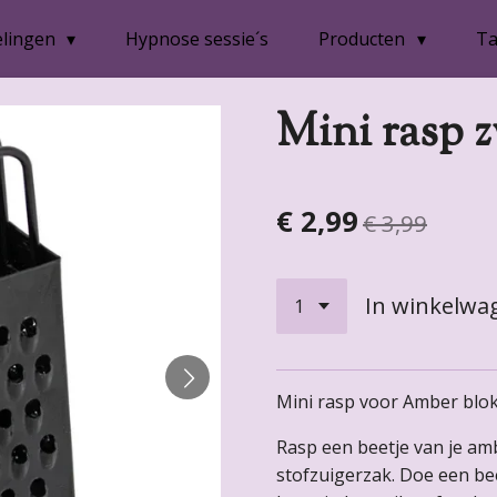
lingen
Hypnose sessie´s
Producten
Ta
Mini rasp 
€ 2,99
€ 3,99
In winkelwa
Mini rasp voor Amber blokj
Rasp een beetje van je ambe
stofzuigerzak. Doe een bee