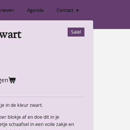
rieven
Agenda
Contact
zwart
Sale!
gen
e in de kleur zwart.
r blokje af en doe dit in je
tje schaafsel in een voile zakje en