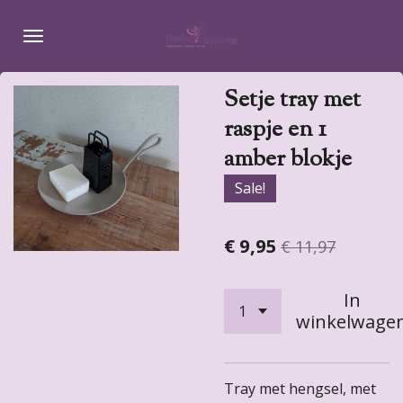
Ga
direct
naar
de
Setje tray met
hoofdinhoud
raspje en 1
amber blokje
Sale!
€ 9,95
€ 11,97
In
winkelwage
Tray met hengsel, met