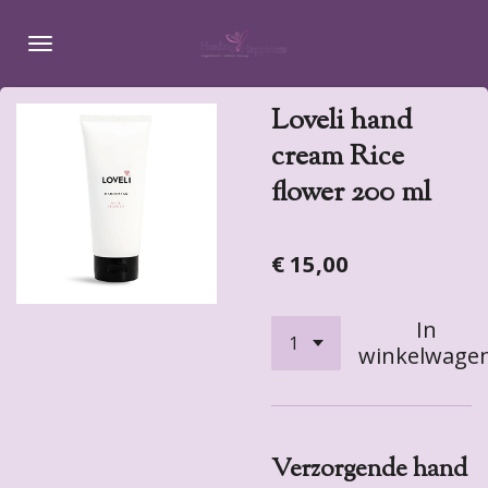
Ga
direct
naar
de
Loveli hand
hoofdinhoud
cream Rice
flower 200 ml
€ 15,00
In
winkelwage
Verzorgende hand