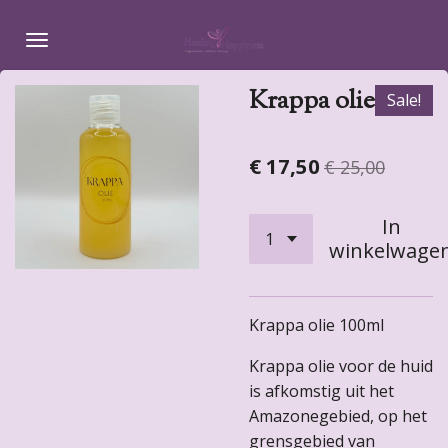
Ga
direct
naar
Krappa olie
de
Sale!
hoofdinhoud
€ 17,50
€ 25,00
In
winkelwage
Krappa olie 100ml
Krappa olie voor de huid
is afkomstig uit het
Amazonegebied, op het
grensgebied van