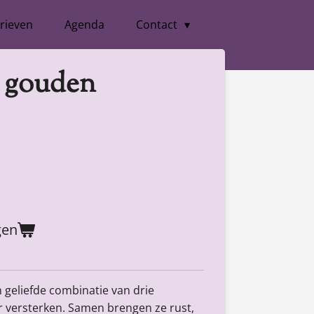
rieven
Agenda
Contact
 gouden
gen
 geliefde combinatie van drie
ar versterken. Samen brengen ze rust,