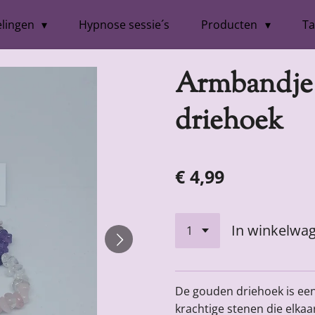
lingen
Hypnose sessie´s
Producten
Ta
Armbandje
driehoek
€ 4,99
In winkelwa
De gouden driehoek is een
krachtige stenen die elka