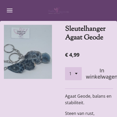
Ga
direct
naar
de
Sleutelhanger
hoofdinhoud
Agaat Geode
€ 4,99
In
winkelwage
Agaat Geode, balans en
stabiliteit.
Steen van rust,