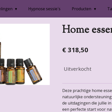
lingen
Hypnose sessie´s
Producten
Ta
Home essen
€ 318,50
Uitverkocht
Deze prachtige home essent
natuurlijke ondersteuning
de uitdagingen die jullie i
een perfecte start voor na