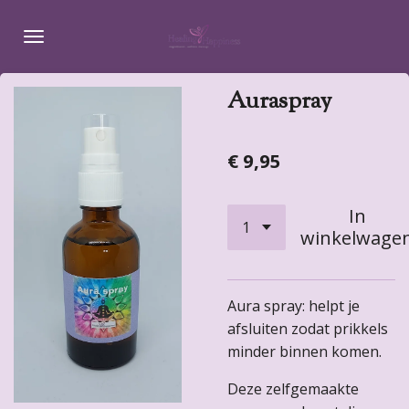
Ga
direct
naar
de
Auraspray
hoofdinhoud
€ 9,95
In
winkelwage
Aura spray: helpt je
afsluiten zodat prikkels
minder binnen komen.
Deze zelfgemaakte