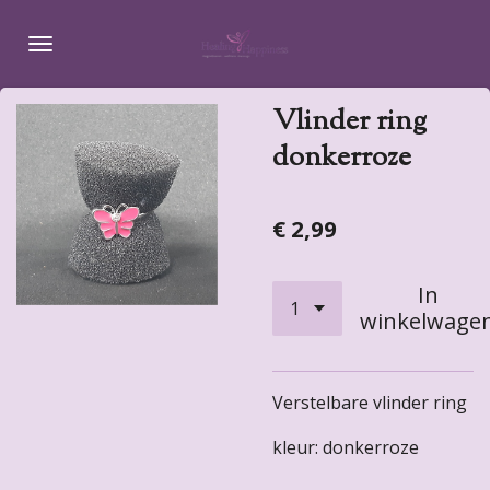
Ga
direct
naar
de
Vlinder ring
hoofdinhoud
donkerroze
€ 2,99
In
winkelwage
Verstelbare vlinder ring
kleur: donkerroze