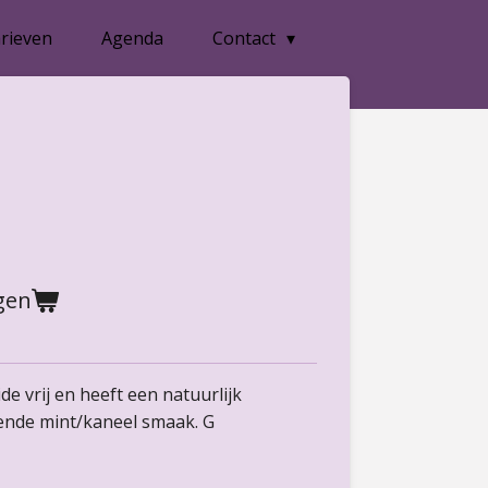
rieven
Agenda
Contact
gen
de vrij en heeft een natuurlijk
sende mint/kaneel smaak. G