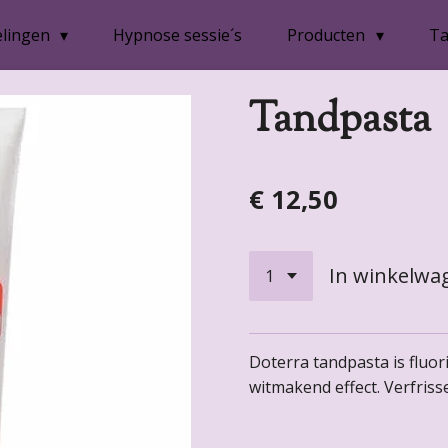
lingen
Hypnose sessie´s
Producten
Ta
Tandpasta
€ 12,50
In winkelwa
Doterra tandpasta is fluori
witmakend effect. Verfris