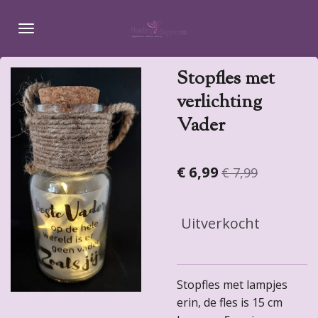
Ga
direct
naar
de
Stopfles met
hoofdinhoud
verlichting
Vader
€ 6,99
€ 7,99
Uitverkocht
Stopfles met lampjes
erin, de fles is 15 cm