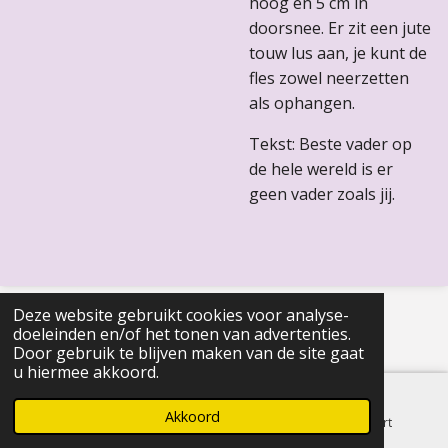
hoog en 5 cm in
doorsnee. Er zit een jute
touw lus aan, je kunt de
fles zowel neerzetten
als ophangen.
Tekst: Beste vader op
de hele wereld is er
geen vader zoals jij.
© 2022 - 2026 Healing Happiness
Deze website gebruikt cookies voor analyse-
doeleinden en/of het tonen van advertenties.
Door gebruik te blijven maken van de site gaat
u hiermee akkoord.
Akkoord
E-mailadres
Telefoonnummer
Kaart