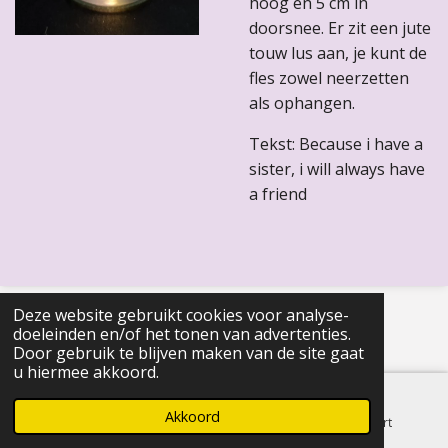
hoog en 5 cm in
doorsnee. Er zit een jute
touw lus aan, je kunt de
fles zowel neerzetten
als ophangen.
Tekst: Because i have a
sister, i will always have
a friend
© 2022 - 2026 Healing Happiness
Deze website gebruikt cookies voor analyse-
doeleinden en/of het tonen van advertenties.
Door gebruik te blijven maken van de site gaat
u hiermee akkoord.
Akkoord
E-mailadres
Telefoonnummer
Kaart