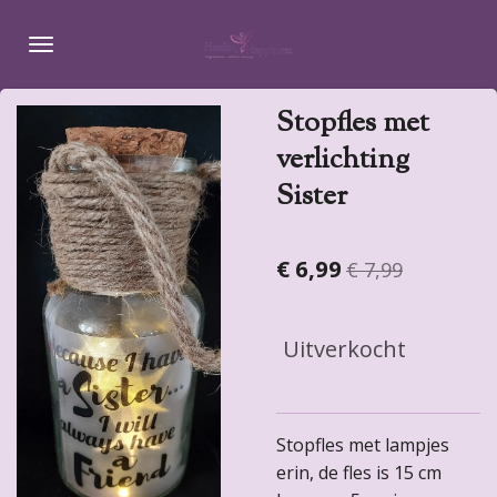
Ga
direct
naar
de
Stopfles met
hoofdinhoud
verlichting
Sister
€ 6,99
€ 7,99
Uitverkocht
Stopfles met lampjes
erin, de fles is 15 cm