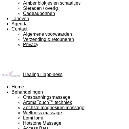
Amber blokjes en schaaltjes
Sieraden / overig
Cadeaubonnen
Tarieven
Agenda
Contact
Algemene voorwaarden
Verzending & retouneren
Privacy
Healing Happiness
Home
Behandelingen
Ontspanningsmassage
AromaTouch™ techniek
Zechsal magnesium massage
Wellness massage
Lomi lomi
Hotstone Massage
Access Bars