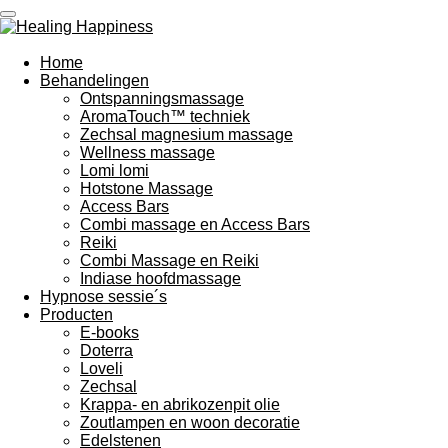
Ga
direct
naar
Home
de
Behandelingen
hoofdinhoud
Ontspanningsmassage
AromaTouch™ techniek
Zechsal magnesium massage
Wellness massage
Lomi lomi
Hotstone Massage
Access Bars
Combi massage en Access Bars
Reiki
Combi Massage en Reiki
Indiase hoofdmassage
Hypnose sessie´s
Producten
E-books
Doterra
Loveli
Zechsal
Krappa- en abrikozenpit olie
Zoutlampen en woon decoratie
Edelstenen