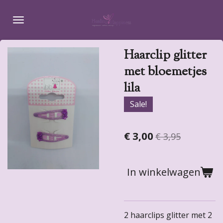
Ga
direct
naar
de
Haarclip glitter
hoofdinhoud
met bloemetjes
lila
Sale!
€ 3,00
€ 3,95
In winkelwagen
2 haarclips glitter met 2