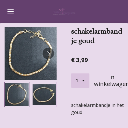
Ga
direct
naar
de
schakelarmband
hoofdinhoud
je goud
€ 3,99
In
winkelwage
schakelarmbandje in het
goud