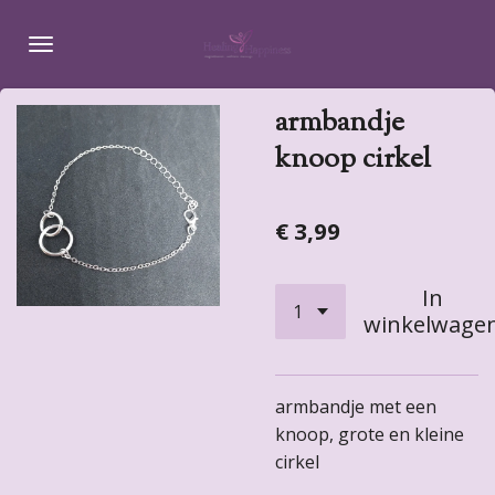
Ga
direct
naar
de
armbandje
hoofdinhoud
knoop cirkel
€ 3,99
In
winkelwage
armbandje met een
knoop, grote en kleine
cirkel