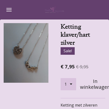
Ga
direct
naar
de
Ketting
hoofdinhoud
klaver/hart
zilver
Sale!
€ 7,95
€ 9,95
In
winkelwage
Ketting met zilveren