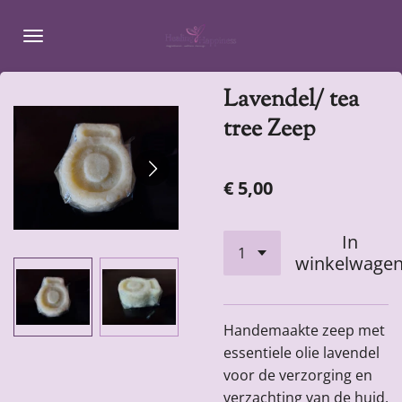
Ga
direct
naar
de
Lavendel/ tea
hoofdinhoud
tree Zeep
€ 5,00
In
winkelwage
Handemaakte zeep met
essentiele olie lavendel
voor de verzorging en
verzachting van de huid,