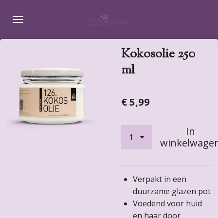
Ga
direct
naar
de
Kokosolie 250
hoofdinhoud
ml
€ 5,99
In
winkelwage
Verpakt in een
duurzame glazen pot
Voedend voor huid
en haar door