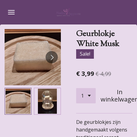
Ga
direct
naar
de
Geurblokje
hoofdinhoud
White Musk
Sale!
€ 3,99
€ 4,99
In
winkelwage
De geurblokjes zijn
handgemaakt volgens